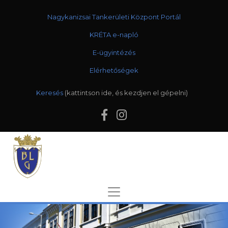
Nagykanizsai Tankerületi Központ Portál
KRÉTA e-napló
E-ügyintézés
Elérhetőségek
Keresés