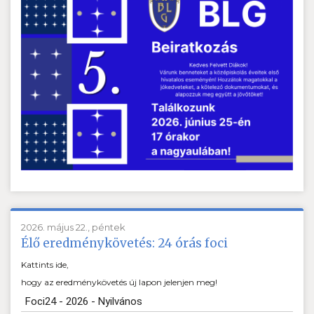
2026. május 22., péntek
Élő eredménykövetés: 24 órás foci
Kattints ide,
hogy az eredménykövetés új lapon jelenjen meg!