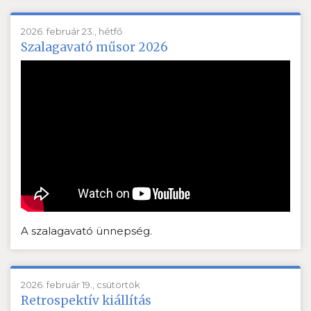
2026. február 23., hétfő
Szalagavató műsor 2026
A szalagavató ünnepség.
2026. február 19., csütörtök
Retrospektív kiállítás