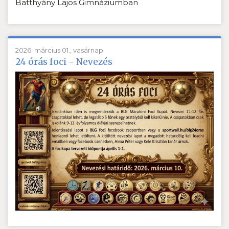
Batthyány Lajos Gimnáziumban
2026. március 01., vasárnap
24 órás foci - Nevezés