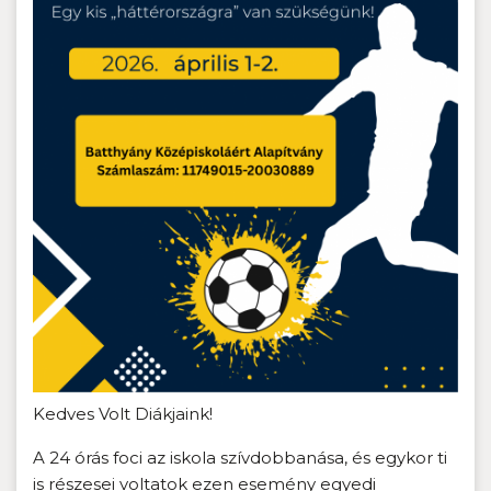
Kedves Volt Diákjaink!
A 24 órás foci az iskola szívdobbanása, és egykor ti
is részesei voltatok ezen esemény egyedi