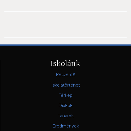
Iskolánk
Köszöntõ
Iskolatörténet
Térkép
Diákok
Tanárok
Eredmények