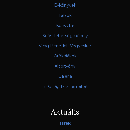
Évkönyvek
Tablók
Könyvtár
Soós Tehetségműhely
Virág Benedek Vegyeskar
Örökdiákok
Alapítvány
Galéria
BLG Digitális Témahét
Aktuális
Hírek