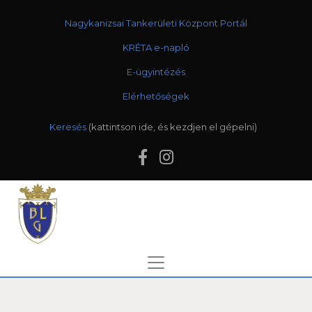
Nagykanizsai Tankerületi Központ Portál
KRÉTA e-napló
E-ügyintézés
Elérhetőségek
Keresés