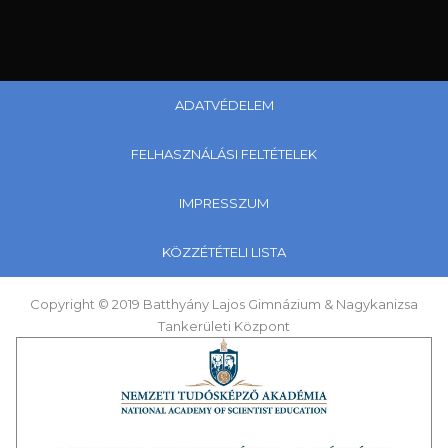
ADATVÉDELEM
FELHASZNÁLÁSI FELTÉTELEK
IMPRESSZUM
KÖZZÉTÉTELI LISTA
Copyright © 2019 Batthyány Lajos Gimnázium & Nagykanizsa
Tankerületi Központ