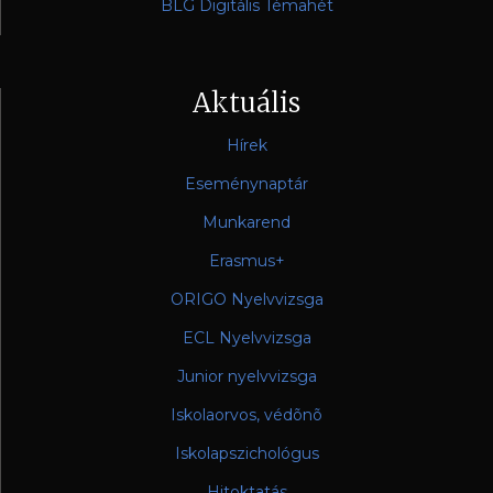
BLG Digitális Témahét
Aktuális
Hírek
Eseménynaptár
Munkarend
Erasmus+
ORIGO Nyelvvizsga
ECL Nyelvvizsga
Junior nyelvvizsga
Iskolaorvos, védõnõ
Iskolapszichológus
Hitoktatás