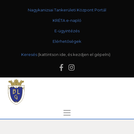
Nagykanizsai Tankerületi Központ Portál
KRÉTA e-napló
E-ügyintézés
Elérhetőségek
Keresés