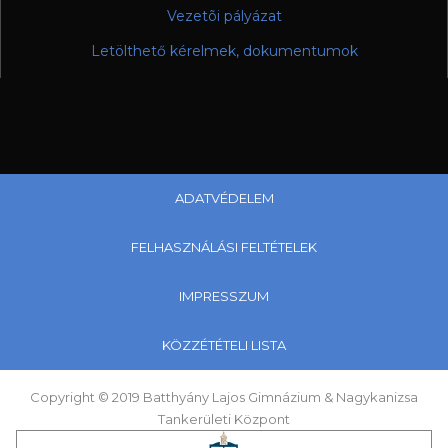
Vezetõi pályázat
Letölthető kérelmek, dokumentumok
ADATVÉDELEM
FELHASZNÁLÁSI FELTÉTELEK
IMPRESSZUM
KÖZZÉTÉTELI LISTA
Copyright © 2019 Batthyány Lajos Gimnázium & Nagykanizsa
Tankerületi Központ