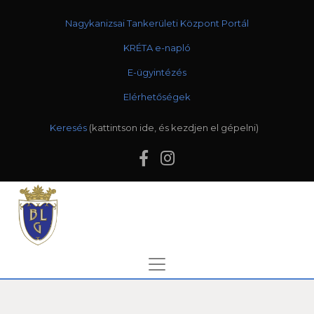
Nagykanizsai Tankerületi Központ Portál
KRÉTA e-napló
E-ügyintézés
Elérhetőségek
Keresés