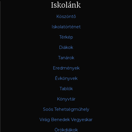
Iskolánk
Köszöntõ
Iskolatörténet
Térkép
Diákok
Tanárok
Eredmények
Évkönyvek
Tablók
Könyvtár
Soós Tehetségműhely
Virág Benedek Vegyeskar
Örökdiákok